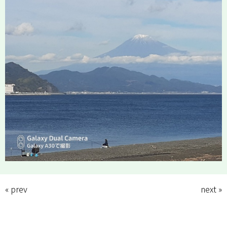
News
Recruit
Access
« prev
next »