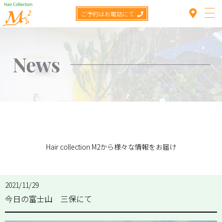
ご予約はお電話にて
News
Top
Concept
TOP
>
News
>
今日の富士山 三保にて
Menu
Hair collection M2から様々な情報をお届け
Staff
Hair catalog
2021/11/29
今日の富士山 三保にて
Item