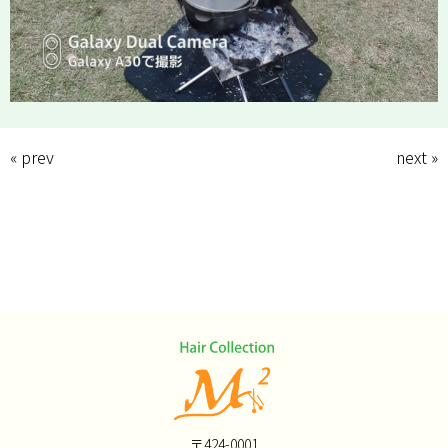
« prev
next »
〒424-0001