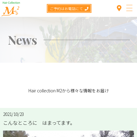
ご予約はお電話にて
News
Top
TOP
>
News
>
こんなところに はまってます。
Concept
Menu
Hair collection M2から様々な情報をお届け
Staff
Hair catalog
2021/10/23
こんなところに はまってます。
Item