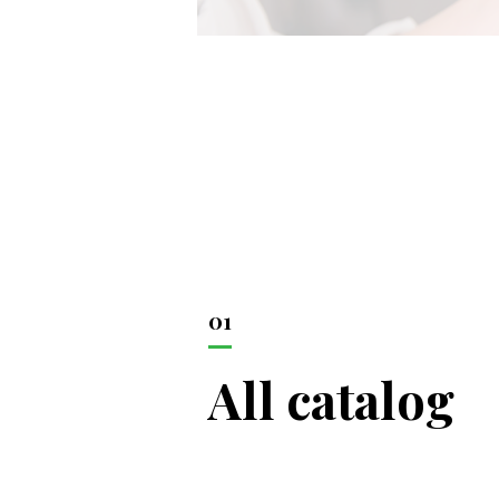
TOP
>
Hair catalog
01
All catalog