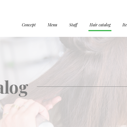
Concept
Menu
Staff
Hair catalog
It
alog