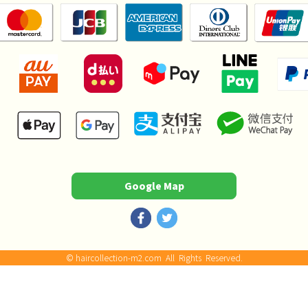
Google Map
©
haircollection-m2.com
All Rights Reserved.