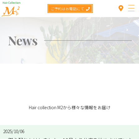
ご予約はお電話にて
News
Top
TOP
>
News
>
Concept
御心配おかけしました、10月より仕事を始めさせていただいております、
よろしくお願いいたします。
Menu
Staff
Hair collection M2から様々な情報をお届け
Hair catalog
2025/10/06
Item