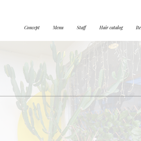
Concept
Menu
Staff
Hair catalog
It