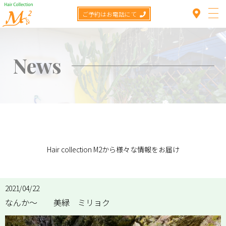
ご予約はお電話にて
News
Top
Concept
TOP
>
News
>
なんか～ 美緑 ミリョク
Menu
Hair collection M2から様々な情報をお届け
Staff
Hair catalog
2021/04/22
なんか～ 美緑 ミリョク
Item