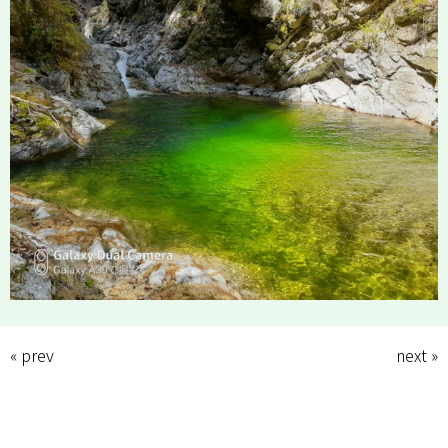
News
Recruit
Access
« prev
next »