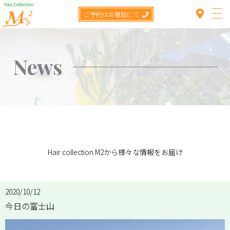
ご予約はお電話にて
News
Top
Concept
TOP
>
News
>
今日の富士山
Menu
Hair collection M2から様々な情報をお届け
Staff
Hair catalog
2020/10/12
今日の富士山
Item