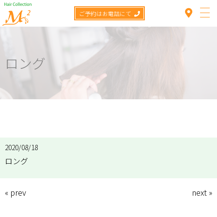
ご予約はお電話にて
ロング
Top
Concept
TOP
>
Menu
>
Perm
>
ロング
Menu
Staff
2020/08/18
ロング
Hair catalog
Item
« prev
next »
News