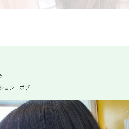
ブ
5
ション ボブ