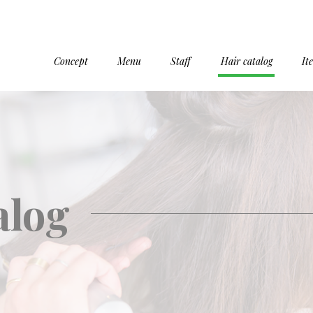
Concept
Menu
Staff
Hair catalog
It
alog